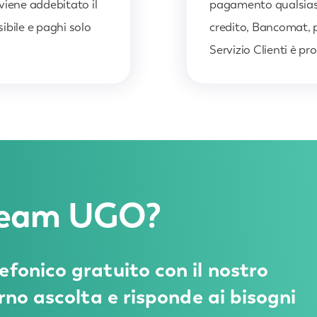
i viene addebitato il
pagamento qualsiasi 
ibile e paghi solo
credito, Bancomat, p
Servizio Clienti è pr
 Team UGO?
onico gratuito con il nostro
no ascolta e risponde ai bisogni