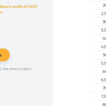
2
ilizzare quella di UGO
ua
2,
3
3,
4
4,
a
5
5,
ci, che sono a carico
6
6,
7
7,
8