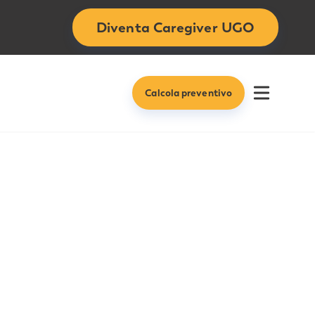
Diventa Caregiver UGO
Calcola preventivo
Open me