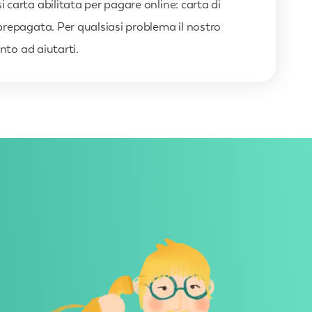
carta abilitata per pagare online: carta di
repagata. Per qualsiasi problema il nostro
onto ad aiutarti.