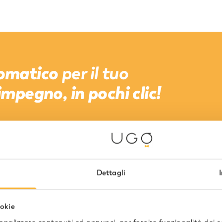
omatico
per il tuo
mpegno, in pochi clic!
Dettagli
ookie
nto online diretto e