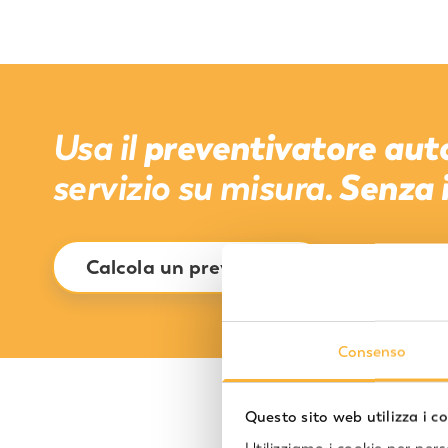
Usa il
preventivatore aut
servizio su misura.
Senza i
Calcola un preventivo
Consenso
Questo sito web utilizza i c
Pagame